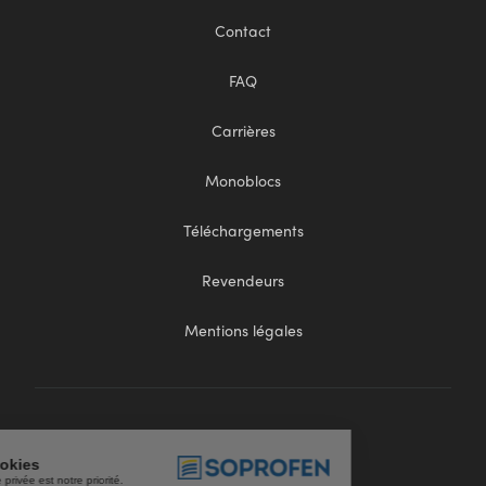
Contact
FAQ
Carrières
Monoblocs
Téléchargements
Revendeurs
Mentions légales
on des cookies
t de votre vie privée est notre priorité.