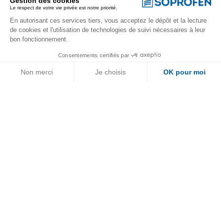
Gestion des cookies
Le respect de votre vie privée est notre priorité.
En autorisant ces services tiers, vous acceptez le dépôt et la lecture
de cookies et l'utilisation de technologies de suivi nécessaires à leur
bon fonctionnement.
Consentements certifiés par
Non merci
Je choisis
OK pour moi
Axeptio consent
Plateforme de Gestion du Consentement : Personnalisez vos Options
Notre plateforme vous permet d'adapter et de gérer vos paramètres de 
Téléchargements